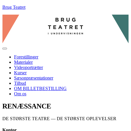
Brug Teatret
Menu
Forestillinger
Materialer
Videoportrætter
Kurser
Sæsonpræsentationer
Tilbud
OM BILLETBESTILLING
Om os
RENÆSSANCE
DE STØRSTE TEATRE — DE STØRSTE OPLEVELSER
Kontor