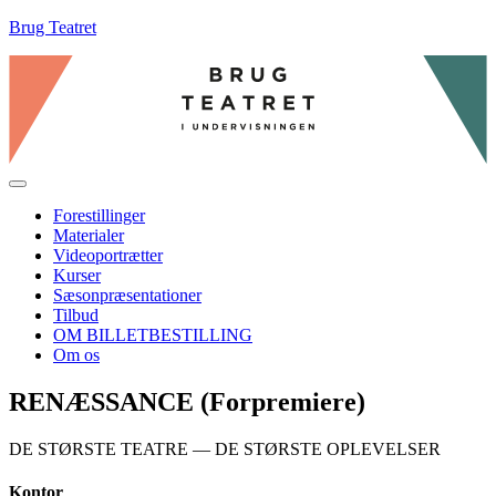
Brug Teatret
Menu
Forestillinger
Materialer
Videoportrætter
Kurser
Sæsonpræsentationer
Tilbud
OM BILLETBESTILLING
Om os
RENÆSSANCE (Forpremiere)
DE STØRSTE TEATRE — DE STØRSTE OPLEVELSER
Kontor